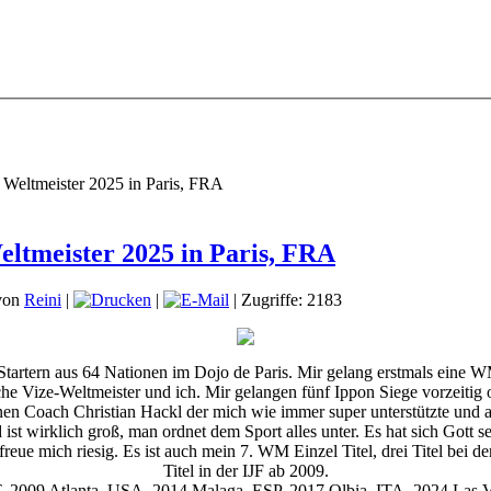
d Weltmeister 2025 in Paris, FRA
eltmeister 2025 in Paris, FRA
von
Reini
|
|
| Zugriffe: 2183
ern aus 64 Nationen im Dojo de Paris. Mir gelang erstmals eine WM T
ische Vize-Weltmeister und ich. Mir gelangen fünf Ippon Siege vorz
n Coach Christian Hackl der mich wie immer super unterstützte und a
st wirklich groß, man ordnet dem Sport alles unter. Es hat sich Gott s
reue mich riesig. Es ist auch mein 7. WM Einzel Titel, drei Titel bei
Titel in der IJF ab 2009.
2009 Atlanta, USA, 2014 Malaga, ESP, 2017 Olbia, ITA, 2024 Las 