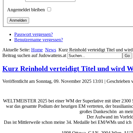
Angemeldet bleiben
Passwort vergessen?
Benutzername vergessen?
Aktuelle Seite:
Home
News
Kurz Reinhold verteidigt Titel und wir
Beitrag suchen auf Judowattens.at
Kurz Reinhold verteidigt Titel und wird W
Veröffentlicht am Sonntag, 09. November 2025 13:01
|
Geschrieben 
WELTMEISTER 2025 bei einer WM der Superlative mit über 2300 Start
war das gesamte Podium der heurigen EM vertreten, der brasilian
großes Dankeschön an meine
Der Aufwand im Vorfeld i
Das ist Mittlerweile schon meine 34. Medaille bei EM/WMs und ich f
1998 Ottawa, CAN, 2004 Wien, AUT, 