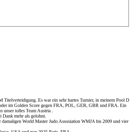
itelverteidigung. Es war ein sehr hartes Turnier, in meinem Pool D
eitig oder im Golden Score gegen FRA, POL, GER, GBR und FRA. Ein
n unser tolles Team Austria
.
ei Dank mehr als gelohnt.
 der damaligen World Master Judo Assosiation WMJA bis 2009 und vier
Vegas, USA und nun 2025 Paris, FRA.