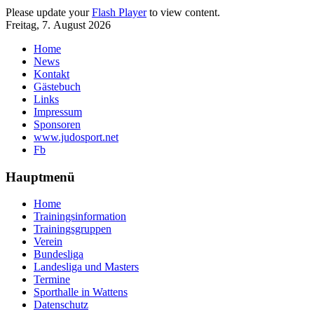
Please update your
Flash Player
to view content.
Freitag, 7. August 2026
Home
News
Kontakt
Gästebuch
Links
Impressum
Sponsoren
www.judosport.net
Fb
Hauptmenü
Home
Trainingsinformation
Trainingsgruppen
Verein
Bundesliga
Landesliga und Masters
Termine
Sporthalle in Wattens
Datenschutz