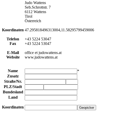
Judo Wattens
Seb.Schrottstr. 7
6112 Wattens
Tirol
Österreich
Koordinaten
47.295818496313004,11.58295799459006
Telefon
+43 5224 53047
Fax
+43 5224 53047
E-Mail
office et judowattens.at
Website
www.judowattens.at
Name
*
Zusatz
Straße
/
Nr.
PLZ
/
Stadt
Bundesland
Land
Koordinaten
Geopicker