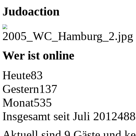
Judoaction
Wer ist online
Heute
83
Gestern
137
Monat
535
Insgesamt seit Juli 2012
488
Aktuell sind 9 Gäste und ke