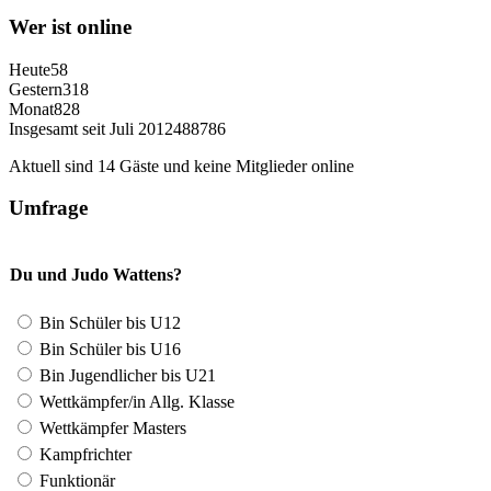
Wer ist online
Heute
58
Gestern
318
Monat
828
Insgesamt seit Juli 2012
488786
Aktuell sind 14 Gäste und keine Mitglieder online
Umfrage
Du und Judo Wattens?
Bin Schüler bis U12
Bin Schüler bis U16
Bin Jugendlicher bis U21
Wettkämpfer/in Allg. Klasse
Wettkämpfer Masters
Kampfrichter
Funktionär