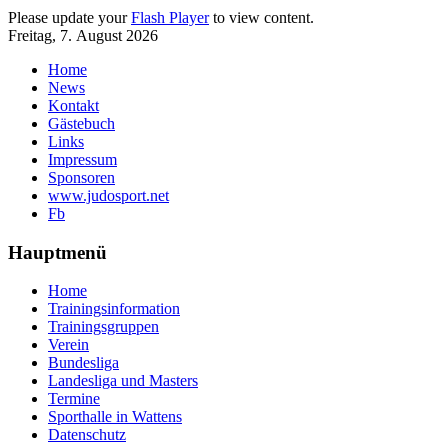
Please update your
Flash Player
to view content.
Freitag, 7. August 2026
Home
News
Kontakt
Gästebuch
Links
Impressum
Sponsoren
www.judosport.net
Fb
Hauptmenü
Home
Trainingsinformation
Trainingsgruppen
Verein
Bundesliga
Landesliga und Masters
Termine
Sporthalle in Wattens
Datenschutz