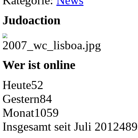
Kategorie:
News
Judoaction
Wer ist online
Heute
52
Gestern
84
Monat
1059
Insgesamt seit Juli 2012
489