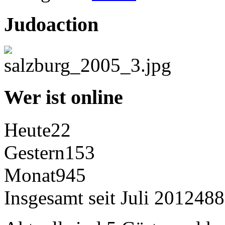
Judoaction
Wer ist online
Heute
22
Gestern
153
Monat
945
Insgesamt seit Juli 2012
488