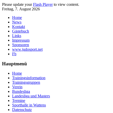
Please update your
Flash Player
to view content.
Freitag, 7. August 2026
Home
News
Kontakt
Gästebuch
Links
Impressum
Sponsoren
www.judosport.net
Fb
Hauptmenü
Home
Trainingsinformation
Trainingsgruppen
Verein
Bundesliga
Landesliga und Masters
Termine
Sporthalle in Wattens
Datenschutz