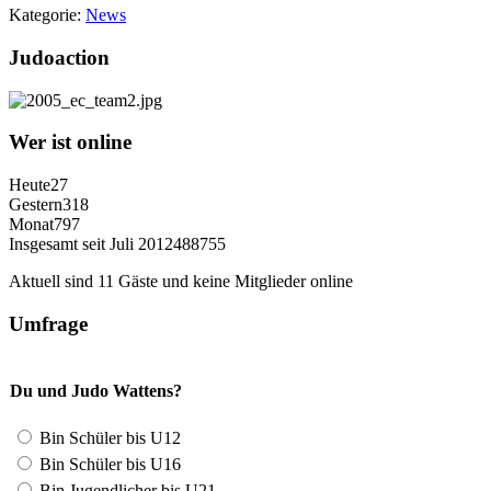
Kategorie:
News
Judoaction
Wer ist online
Heute
27
Gestern
318
Monat
797
Insgesamt seit Juli 2012
488755
Aktuell sind 11 Gäste und keine Mitglieder online
Umfrage
Du und Judo Wattens?
Bin Schüler bis U12
Bin Schüler bis U16
Bin Jugendlicher bis U21